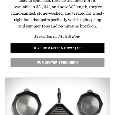
label to send back the size that does not fit.
Available in 32", 34", and now 30" length, they're
hand-sanded, stone-washed, and treated for a just-
right fade that pairs perfectly with bright spring
and summer tops and requires no break-in.
Presented by Mott & Bow.
BUY FROM MOTT & BOW
/
$
108
FÜR SPÄTER SPEICHERN