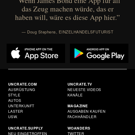
“Wenn James Bond eine App für all
das Zeug machen würde, das er
haben will, wäre es diese App hier.”
— Doug Stephens, EINZELHANDELSFUTURIST
UNCRATE.COM
UNCRATE.TV
AUSRÜSTUNG
NEUESTE VIDEOS
STYLE
KANÄLE
AUTOS
UNTERKUNFT
MAGAZINE
LASTER
AUSGABEN KAUFEN
USW.
FACHHÄNDLER
UNCRATE.SUPPLY
WOANDERS
NEU EINGETROFFEN
TWITTER