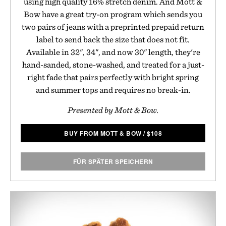
using high quality 16% stretch denim. And Mott &
Bow have a great try-on program which sends you
two pairs of jeans with a preprinted prepaid return
label to send back the size that does not fit.
Available in 32", 34", and now 30" length, they're
hand-sanded, stone-washed, and treated for a just-
right fade that pairs perfectly with bright spring
and summer tops and requires no break-in.
Presented by Mott & Bow.
BUY FROM MOTT & BOW
/
$
108
FÜR SPÄTER SPEICHERN