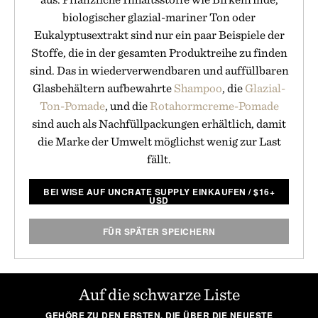
biologischer glazial-mariner Ton oder
Eukalyptusextrakt sind nur ein paar Beispiele der
Stoffe, die in der gesamten Produktreihe zu finden
sind. Das in wiederverwendbaren und auffüllbaren
Glasbehältern aufbewahrte
Shampoo
, die
Glazial-
Ton-Pomade
, und die
Rotahormcreme-Pomade
sind auch als Nachfüllpackungen erhältlich, damit
die Marke der Umwelt möglichst wenig zur Last
fällt.
BEI WISE AUF UNCRATE SUPPLY EINKAUFEN
/
$
16+
USD
FÜR SPÄTER SPEICHERN
Auf die schwarze Liste
GEHÖRE ZU DEN ERSTEN, DIE ÜBER DIE NEUESTE