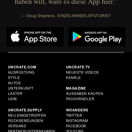
haben will, wäre es diese App hier.”
— Doug Stephens, EINZELHANDELSFUTURIST
UNCRATE.COM
UNCRATE.TV
AUSRÜSTUNG
NEUESTE VIDEOS
STYLE
KANÄLE
AUTOS
UNTERKUNFT
MAGAZINE
LASTER
AUSGABEN KAUFEN
USW.
FACHHÄNDLER
UNCRATE.SUPPLY
WOANDERS
NEU EINGETROFFEN
TWITTER
RÜCKSENDUNGEN
INSTAGRAM
VERSAND
FACEBOOK
PARTNERUNTERNEHMEN
YOUTUBE