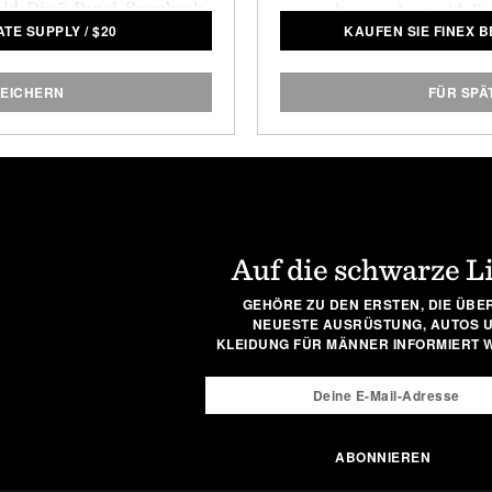
old. Die 5-Panel-Snapback-
versehen, und sowohl die 
ATE SUPPLY
/
$
20
KAUFEN SIE FINEX 
icht und atmungsaktiv und
sorgen für einen moderne
inen nostalgischen Touch.
glänzen. Der Look passt
haltbaren Gusseise
PEICHERN
FÜR SPÄ
Wärmespeicherung bietet
Kochfläche verwendet w
Sie ko
Auf die schwarze L
GEHÖRE ZU DEN ERSTEN, DIE ÜBER
NEUESTE AUSRÜSTUNG, AUTOS 
KLEIDUNG FÜR MÄNNER INFORMIERT 