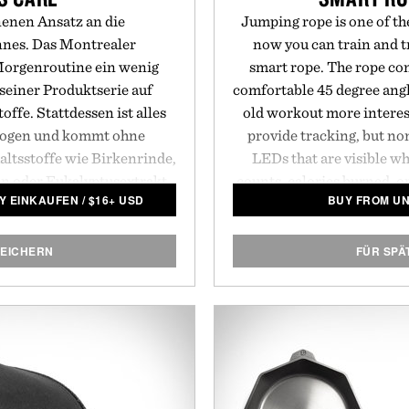
enen Ansatz an die
Jumping rope is one of the
nnes. Das Montrealer
now you can train and tr
orgenroutine ein wenig
smart rope. The rope co
seiner Produktserie auf
comfortable 45 degree angl
ffe. Stattdessen ist alles
old workout more interes
ezogen und kommt ohne
provide tracking, but non
haltsstoffe wie Birkenrinde,
LEDs that are visible w
on oder Eukalyptusextrakt
counts, calories burned, o
LY EINKAUFEN
/
$
16+ USD
BUY FROM U
Stoffe, die in der gesamten
the rope swings in fron
Das in wiederverwendbaren
transmitted via Bluetoot
 aufbewahrte
Shampoo
, die
all you have to supply is
PEICHERN
FÜR SPÄ
tahormcreme-Pomade
sind
so
ltlich, damit die Marke der
g zur Last fällt.
Medium 101
Large : 10
B