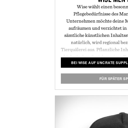
Wise wählt einen besonn
Pflegebedürfnisse des Ma
Unternehmen möchte deine M
aufräumen und verzichtet in 
sämtliche künstlichen Inhaltssto
natürlich, wird regional b
Tierquälerei aus. Pflanzliche In
biologischer glazial-mariner T
BEI WISE AUF UNCRATE SUPP
sind nur ein paar Beispiele der 
Produktreihe zu finden sind. 
und auffüllbaren Glasbehältern
FÜR SPÄTER S
Glazial-Ton-Pomade
, und die
Ro
auch als Nachfüllpackungen erhä
Umwelt möglichst weni