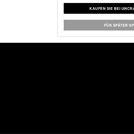
aufgestickten Aufbügelbild in G
KAUFEN SIE BEI UNCR
Kappe mit hohem Profil ist le
verleiht Ihrem lässigen Look e
FÜR SPÄTER S