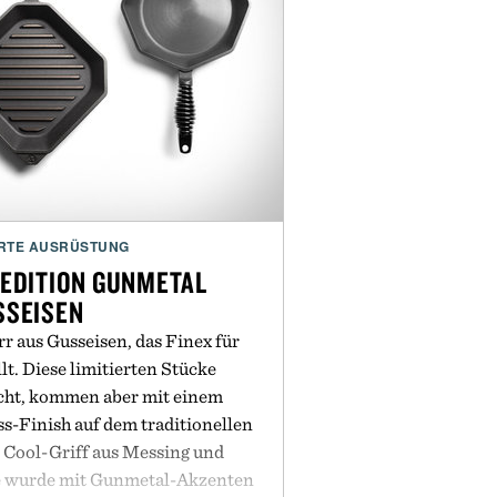
6 hours of use / Lithium Polymer
Battery
nectivity:
wo-way communication with
artphone
RTE AUSRÜSTUNG
 EDITION GUNMETAL
SSEISEN
r aus Gusseisen, das Finex für
t. Diese limitierten Stücke
icht, kommen aber mit einem
s-Finish auf dem traditionellen
Cool-Griff aus Messing und
ne wurde mit Gunmetal-Akzenten