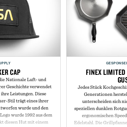
Full charge in 2 hours / 3
Con
Bluetooth 4.0 LE t
sm
UPPLY
GESPONSE
KER CAP
FINEX LIMITED
GU
die Nationale Luft- und
rer Geschichte verwendet
Jedes Stück Kochgeschir
e ihre Leistungen. Diese
Generationen herstell
r-Stil trägt eines ihrer
unterscheiden sich n
ntworfen wurde und den
speziellen dunklen Rotgus
 Logo wurde 1992 aus dem
ergonomischen Speed 
t diesen Hut mit einem
Edelstahl. Die Grillpfan