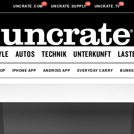
17
19
18
UNCRATE
.
COM
UNCRATE
.
SUPPLY
UNCRATE
.
TV
YLE
AUTOS
TECHNIK
UNTERKUNFT
LAST
OP
IPHONE APP
ANDROID APP
EVERYDAY CARRY
BUNKE