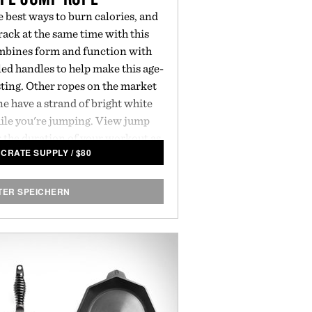
 best ways to burn calories, and
ack at the same time with this
mbines form and function with
ed handles to help make this age-
ting. Other ropes on the market
e have a strand of bright white
hile you're jumping. View jump
r the duration of your workout as
NCRATE SUPPLY
/
$
80
t of you. All the data is then
h to a smartphone app — meaning
 some sweat and an epic workout
TER SPEICHERN
undtrack.
Sizing:
 inches / 258 cm
7 inches / 274 cm
attery: