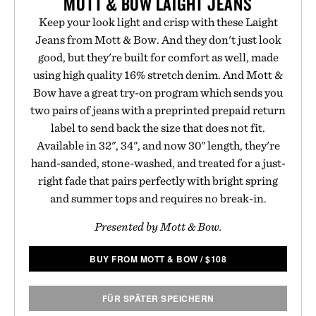
MOTT & BOW LAIGHT JEANS
Keep your look light and crisp with these Laight
Jeans from Mott & Bow. And they don't just look
good, but they're built for comfort as well, made
using high quality 16% stretch denim. And Mott &
Bow have a great try-on program which sends you
two pairs of jeans with a preprinted prepaid return
label to send back the size that does not fit.
Available in 32", 34", and now 30" length, they're
hand-sanded, stone-washed, and treated for a just-
right fade that pairs perfectly with bright spring
and summer tops and requires no break-in.
Presented by Mott & Bow.
BUY FROM MOTT & BOW
/
$
108
FÜR SPÄTER SPEICHERN