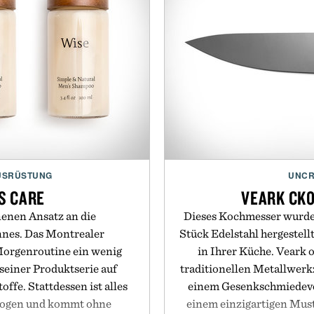
USRÜSTUNG
UNCR
S CARE
VEARK CK
enen Ansatz an die
Dieses Kochmesser wurde 
nnes. Das Montrealer
Stück Edelstahl hergestell
orgenroutine ein wenig
in Ihrer Küche. Veark o
seiner Produktserie auf
traditionellen Metallwerkz
ffe. Stattdessen ist alles
einem Gesenkschmiedeve
ezogen und kommt ohne
einem einzigartigen Muste