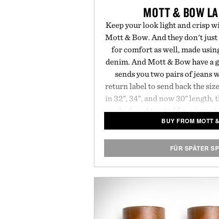
MOTT & BOW LA
Keep your look light and crisp w
Mott & Bow. And they don't just 
for comfort as well, made usin
denim. And Mott & Bow have a g
sends you two pairs of jeans 
return label to send back the size
in 32", 34", and now 30" length,
washed, and treated for a just-rig
BUY FROM MOTT 
with bright spring and summer t
in.
FÜR SPÄTER S
Presented by M