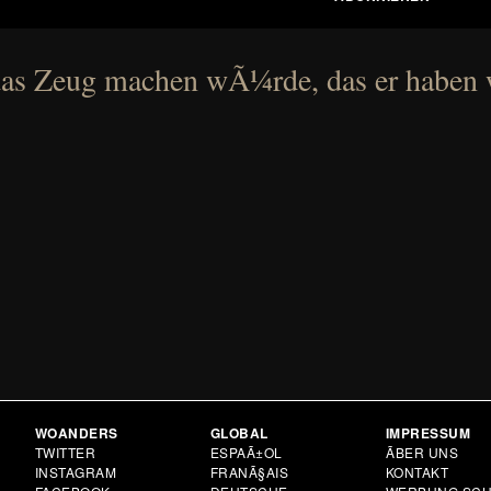
as Zeug machen wÃ¼rde, das er haben w
WOANDERS
GLOBAL
IMPRESSUM
N
TWITTER
ESPAÃ±OL
ÃBER UNS
INSTAGRAM
FRANÃ§AIS
KONTAKT