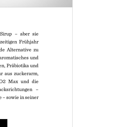
irup – aber sie
zeitigen Frühjahr
de Alternative zu
 aromatisches und
en, Präbiotika und
ur aus zuckerarm,
t VO2 Max und die
acksrichtungen –
– sowie in seiner