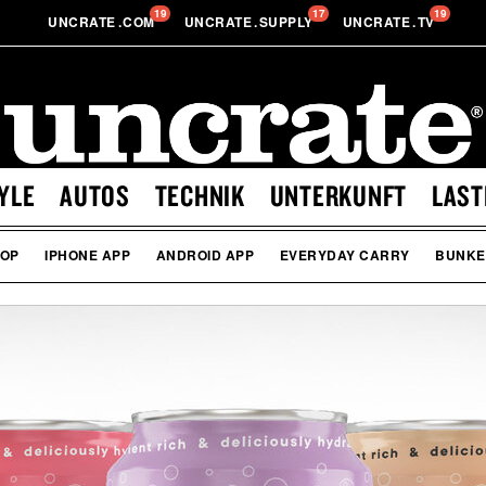
19
17
19
UNCRATE
.
COM
UNCRATE
.
SUPPLY
UNCRATE
.
TV
YLE
AUTOS
TECHNIK
UNTERKUNFT
LAST
OP
IPHONE APP
ANDROID APP
EVERYDAY CARRY
BUNKE