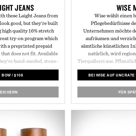
IGHT JEANS
WISE 
ith these Laight Jeans from
Wise wählt einen 
look good, but they're built
Pflegebedürfnisse d
g high quality 16% stretch
Unternehmen möchte de
reat try-on program which
aufräumen und verzicht
with a preprinted prepaid
sämtliche künstlichen Inh
 that does not fit. Available
natürlich, wird regi
 they're hand-sanded, stone-
Tierquälerei aus. Pflanzlic
ht fade that pairs perfectly
biologischer glazial-mar
& BOW
/
$
108
BEI WISE AUF UNCRATE
ops and requires no break-
sind nur ein paar Beispiel
Produktreihe zu finden s
und auffüllbaren Glasbeh
PEICHERN
FÜR SPÄ
ott & Bow.
Glazial-Ton-Pomade
, und 
auch als Nachfüllpackungen
Umwelt möglichst