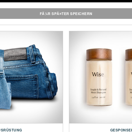
FÃ¼R SPÃ¤TER SPEICHERN
USRÜSTUNG
GESPONSE