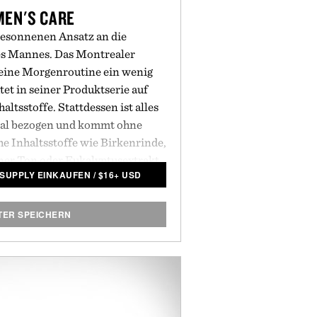
MEN'S CARE
besonnenen Ansatz an die
es Mannes. Das Montrealer
ine Morgenroutine ein wenig
et in seiner Produktserie auf
altsstoffe. Stattdessen ist alles
onal bezogen und kommt ohne
he Inhaltsstoffe wie Birkenrinde,
iner Ton oder Eukalyptusextrakt
 SUPPLY EINKAUFEN
/
$
16+ USD
e der Stoffe, die in der gesamten
ind. Das in wiederverwendbaren
ältern aufbewahrte
Shampoo
, die
TER SPEICHERN
die
Rotahormcreme-Pomade
sind
 erhältlich, damit die Marke der
 wenig zur Last fällt.