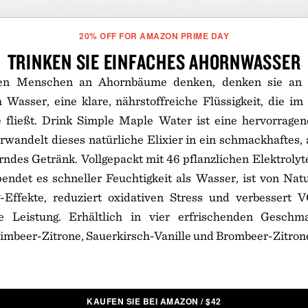
20% OFF FOR AMAZON PRIME DAY
TRINKEN SIE EINFACHES AHORNWASSER
en Menschen an Ahornbäume denken, denken sie an S
Wasser, eine klare, nährstoffreiche Flüssigkeit, die im 
fließt. Drink Simple Maple Water ist eine hervorragen
wandelt dieses natürliche Elixier in ein schmackhaftes,
ndes Getränk. Vollgepackt mit 46 pflanzlichen Elektrolyt
pendet es schneller Feuchtigkeit als Wasser, ist von Nat
g-Effekte, reduziert oxidativen Stress und verbesser
be Leistung. Erhältlich in vier erfrischenden Geschm
mbeer-Zitrone, Sauerkirsch-Vanille und Brombeer-Zitrone 
KAUFEN SIE BEI AMAZON
/
$
42