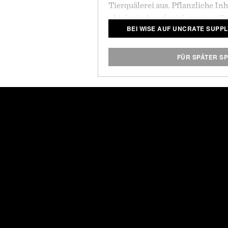
Tierquälerei aus. Pflanzliche In
biologischer glazial-mariner T
BEI WISE AUF UNCRATE SUPP
sind nur ein paar Beispiele der 
Produktreihe zu finden sind. 
und auffüllbaren Glasbehältern
FÜR SPÄTER S
Glazial-Ton-Pomade
, und die
Ro
auch als Nachfüllpackungen erhä
Umwelt möglichst weni