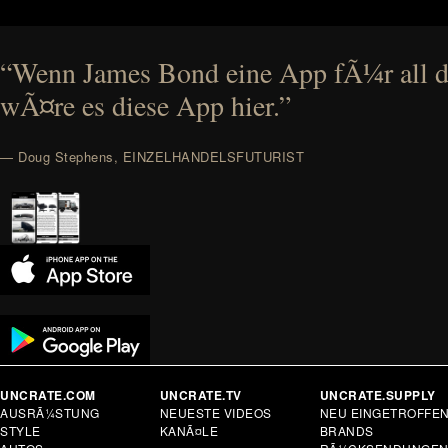
“Wenn James Bond eine App fÃ¼r all d
wÃ¤re es diese App hier.”
— Doug Stephens, EINZELHANDELSFUTURIST
UNCRATE.COM
UNCRATE.TV
UNCRATE.SUPPLY
AUSRÃ¼STUNG
NEUESTE VIDEOS
NEU EINGETROFFE
STYLE
KANÃ¤LE
BRANDS