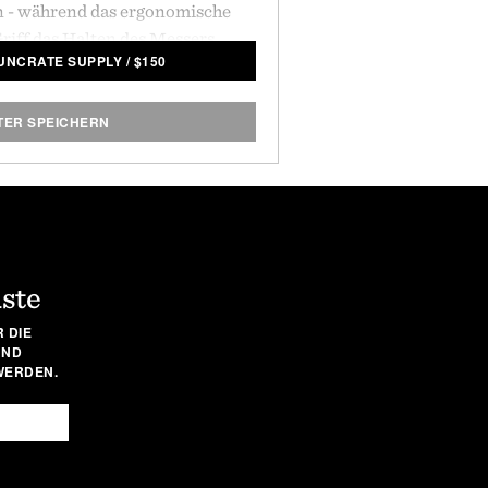
en - während das ergonomische
riff das Halten des Messers
 UNCRATE SUPPLY
/
$
150
leichgewichtspunkt für einen
h eine beeindruckende Rockwell-
chärfer ist als die meisten seiner
TER SPEICHERN
 für nahezu jede Küchenaufgabe
m stellen. Klingenlänge: 7,9 "/
2,6" / Gewicht: 7 oz.
iste
R DIE
UND
WERDEN.