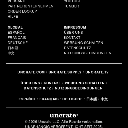
VERSAND
YOUTUBE
PARTNERUNTERNEHMEN
TUMBLR
ORDER LOOKUP
HILFE
GLOBAL
IMPRESSUM
ESPAÑOL
ÜBER UNS
FRANÇAIS
KONTAKT
DEUTSCHE
WERBUNG SCHALTEN
日本語
DATENSCHUTZ
中文
NUTZUNGSBEDINGUNGEN
UNCRATE.COM
UNCRATE.SUPPLY
UNCRATE.TV
ÜBER UNS
KONTAKT
WERBUNG SCHALTEN
DATENSCHUTZ
NUTZUNGSBEDINGUNGEN
ESPAÑOL
FRANÇAIS
DEUTSCHE
日本語
中文
© 2026 Uncrate LLC. Alle Rechte vorbehalten.
UNABHÄNGIG VERÖFFENTLICHT SEIT 2005.