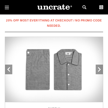
20% OFF MOST EVERYTHING AT CHECKOUT / NO PROMO CODE
NEEDED.