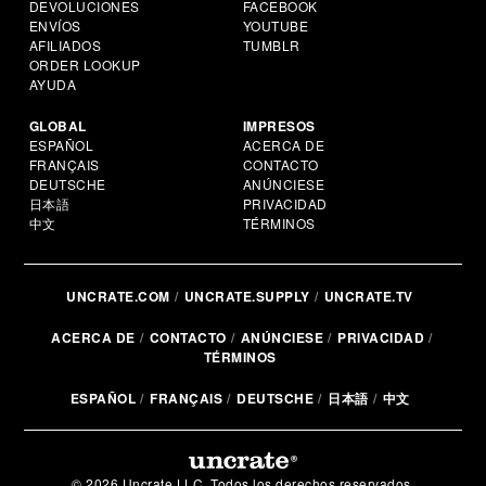
DEVOLUCIONES
FACEBOOK
ENVÍOS
YOUTUBE
AFILIADOS
TUMBLR
ORDER LOOKUP
AYUDA
GLOBAL
IMPRESOS
ESPAÑOL
ACERCA DE
FRANÇAIS
CONTACTO
DEUTSCHE
ANÚNCIESE
日本語
PRIVACIDAD
中文
TÉRMINOS
UNCRATE.COM
UNCRATE.SUPPLY
UNCRATE.TV
ACERCA DE
CONTACTO
ANÚNCIESE
PRIVACIDAD
TÉRMINOS
ESPAÑOL
FRANÇAIS
DEUTSCHE
日本語
中文
© 2026 Uncrate LLC. Todos los derechos reservados.