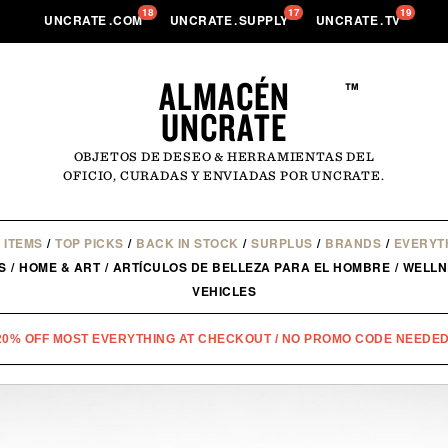
18
17
19
UNCRATE
.
COM
UNCRATE
.
SUPPLY
UNCRATE
.
TV
ALMACÉN
™
UNCRATE
OBJETOS DE DESEO & HERRAMIENTAS DEL
OFICIO, CURADAS Y ENVIADAS POR UNCRATE.
 ITEMS
/
TOP PICKS
/
BACK IN STOCK
/
SURPLUS
/
BRANDS
/
EVERYT
S
/
HOME & ART
/
ARTÍCULOS DE BELLEZA PARA EL HOMBRE
/
WELLN
VEHICLES
20% OFF MOST EVERYTHING AT CHECKOUT / NO PROMO CODE NEEDED