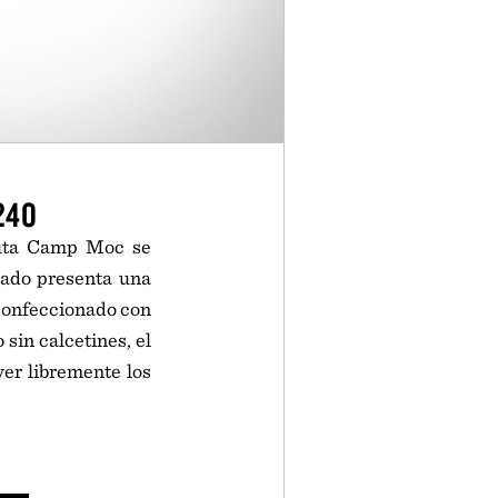
240
outa Camp Moc se
jado presenta una
á confeccionado con
sin calcetines, el
er libremente los