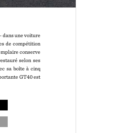
– dans une voiture
res de compétition
xemplaire conserve
restauré selon ses
ec sa boîte à cinq
mportante GT40 est