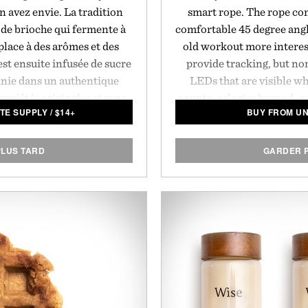
n avez envie. La tradition
smart rope. The rope co
 de brioche qui fermente à
comfortable 45 degree angl
 place à des arômes et des
old workout more interes
est ensuite infusée de sucre
provide tracking, but non
finie dans un authentique
LEDs that are visible w
variétés originales et sans
counts, calories burned, o
TE SUPPLY
/
$
14+
BUY FROM U
r lot de 6.
the rope swings in fron
transmitted via Bluetoot
all you have to supply is
LUS TARD
GARDER 
so
Medium 101
Large : 10
B
Full charge in 2 hours / 3