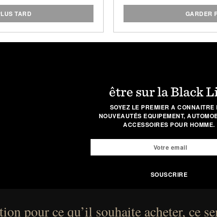
des contenants en verre r
shampoing
, la
pommade à l
LUS TARD
GARDER 
crème d'érable rouge
s
recharges pour réduire l'
la
être sur la Black L
SOYEZ LE PREMIER A CONNAITRE 
NOUVEAUTÉS EQUIPEMENT, AUTOMOBI
ACCESSOIRES POUR HOMME.
ion pour ce qu’il souhaite acheter, ce se