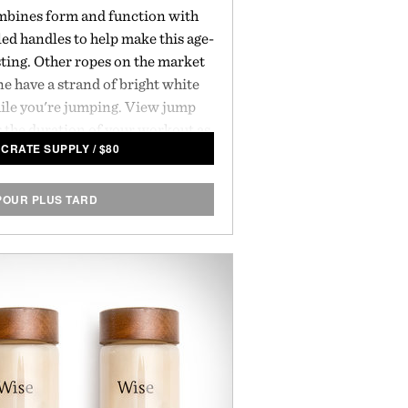
mbines form and function with
ed handles to help make this age-
ting. Other ropes on the market
e have a strand of bright white
hile you're jumping. View jump
r the duration of your workout as
NCRATE SUPPLY
/
$
80
t of you. All the data is then
h to a smartphone app — meaning
 some sweat and an epic workout
POUR PLUS TARD
undtrack.
Sizing:
 inches / 258 cm
7 inches / 274 cm
attery:
6 hours of use / Lithium Polymer