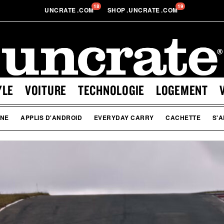
18
19
UNCRATE
.
COM
SHOP
.
UNCRATE
.
COM
YLE
VOITURE
TECHNOLOGIE
LOGEMENT
ONE
APPLIS D'ANDROID
EVERYDAY CARRY
CACHETTE
S'A