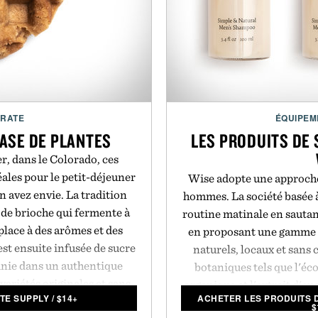
Con
Bluetooth 4.0 LE t
sm
CRATE
ÉQUIPEM
BASE DE PLANTES
LES PRODUITS DE
r, dans le Colorado, ces
éales pour le petit-déjeuner
Wise adopte une approche 
n avez envie. La tradition
hommes. La société basée à
 de brioche qui fermente à
routine matinale en sautant
 place à des arômes et des
en proposant une gamme d
est ensuite infusée de sucre
naturels, locaux et sans 
finie dans un authentique
botaniques tels que l'éc
variétés originales et sans
organique et l'extrait d'eu
TE SUPPLY
/
$
14+
ACHETER LES PRODUITS 
r lot de 6.
la gamme de produits. Tous
$