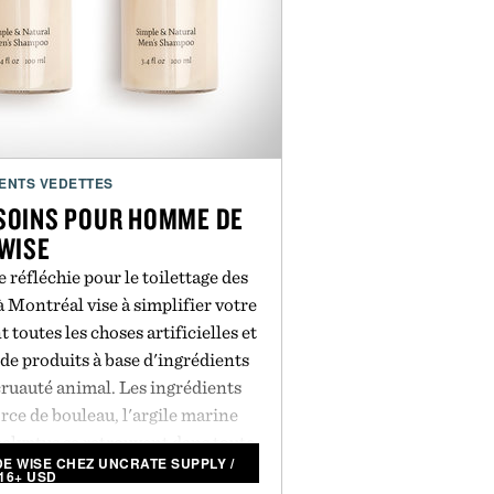
Battery
nectivity:
wo-way communication with
artphone
ENTS VEDETTES
 SOINS POUR HOMME DE
WISE
réfléchie pour le toilettage des
 Montréal vise à simplifier votre
 toutes les choses artificielles et
e produits à base d'ingrédients
cruauté animal. Les ingrédients
orce de bouleau, l'argile marine
calyptus se retrouvent dans toute
DE WISE CHEZ UNCRATE SUPPLY
/
 les produits sont emballés dans
16+ USD