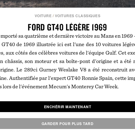
VOITURE
/
VOITURES CLASSIQUES
FORD GT40 LÉGÈRE 1969
mporté sa quatrième et dernière victoire au Mans en 1969 
 GT40 de 1969 illustrée ici est l'une des 10 voitures légè
es, aux côtés des célèbres voitures de l'équipe Gulf. Cet e
on châssis, son moteur et sa boîte-pont d'origine et a été 
origine. Le 289ci Gurney Weslake V8 a été reconstruit av
gine. Authentifiée par l'expert GT40 Ronnie Spain, cette i
s lors de l'événement Mecum's Monterey Car Week.
ENCHÉRIR MAINTENANT
GARDER POUR PLUS TARD