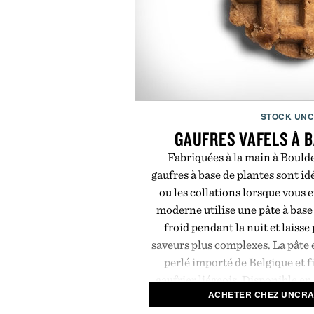
STOCK UN
GAUFRES VAFELS À 
Fabriquées à la main à Boulde
gaufres à base de plantes sont id
ou les collations lorsque vous e
moderne utilise une pâte à base
froid pendant la nuit et laisse
saveurs plus complexes. La pâte 
perlé importé de Belgique et 
gaufrier liégeois. Disponible en 
ACHETER CHEZ UNCRA
gluten. Vendu pa