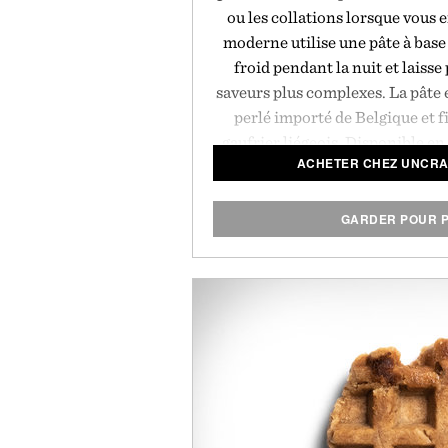
ou les collations lorsque vous e
moderne utilise une pâte à base
froid pendant la nuit et laisse
saveurs plus complexes. La pâte 
perlé importé de Belgique et 
gaufrier liégeois. Disponible en 
ACHETER CHEZ UNCRA
gluten. Vendu pa
GARDER POUR P