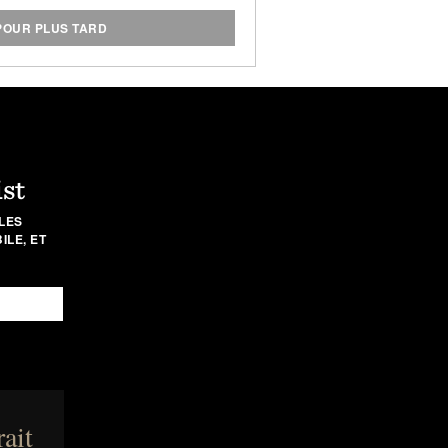
éutilisables et réutilisables. Le
'argile glacée
et la
pommade à la
POUR PLUS TARD
ont également disponibles en
impact environnemental global de
 marque.
ist
LES
LE, ET
rait