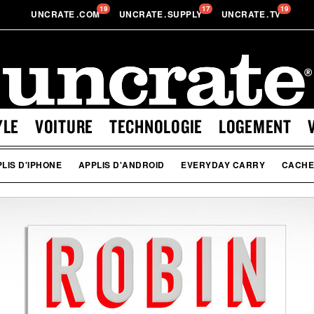
19
17
19
UNCRATE
.
COM
UNCRATE
.
SUPPLY
UNCRATE
.
TV
YLE
VOITURE
TECHNOLOGIE
LOGEMENT
LIS D'IPHONE
APPLIS D'ANDROID
EVERYDAY CARRY
CACHE