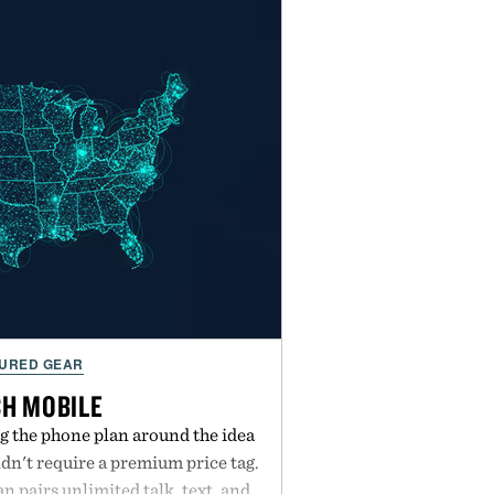
URED GEAR
H MOBILE
g the phone plan around the idea
dn't require a premium price tag.
pairs unlimited talk, text, and