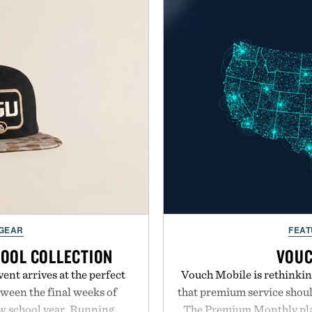
 GEAR
FEAT
HOOL COLLECTION
VOUC
ent arrives at the perfect
Vouch Mobile is rethinkin
ween the final weeks of
that premium service shoul
ew school year. Running
The Premium Monthly plan 