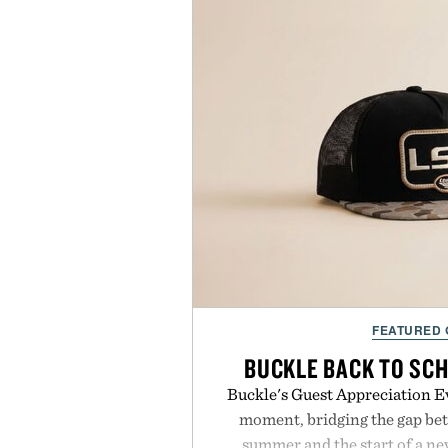
FEATURED
BUCKLE BACK TO SC
Buckle's Guest Appreciation Ev
moment, bridging the gap bet
summer and the start of a n