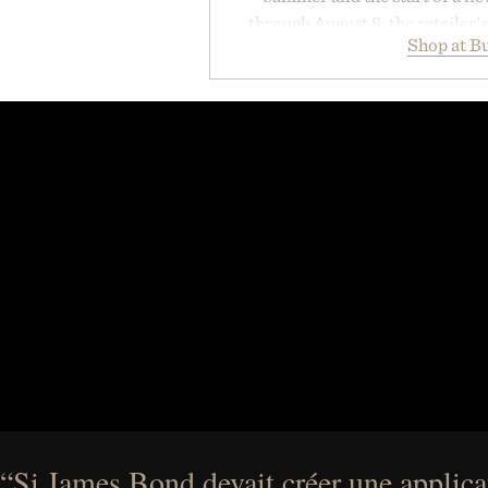
through August 8, the retailer'
Shop at B
year offers special pricing acr
and back-to-school essentials, m
entire wardrobe in one trip. 
denim and breathable seasonal st
pieces built for cooler days ahea
styles Buckle is known for 
transition seamlessly from s
life. It's an ideal opportunity to
will carry you through
Presented by
“Si James Bond devait créer une applicat