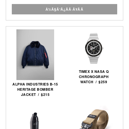
Å¾Ã§Ã¹Ã¿ÃÃ·Ã¥ÃÃ
TIMEX X NASA Q
CHRONOGRAPH
WATCH / $259
ALPHA INDUSTRIES B-15
HERITAGE BOMBER
JACKET / $215