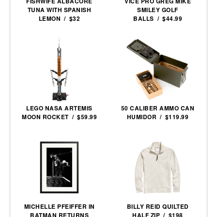
FISHWIFE ALBACORE
VICE PRO GREG MIKE
TUNA WITH SPANISH
SMILEY GOLF
LEMON / $32
BALLS / $44.99
LEGO NASA ARTEMIS
50 CALIBER AMMO CAN
MOON ROCKET / $59.99
HUMIDOR / $119.99
MICHELLE PFEIFFER IN
BILLY REID QUILTED
BATMAN RETURNS
HALF ZIP / $198