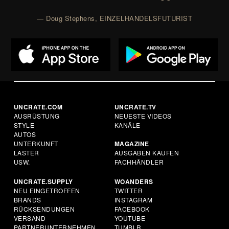
— Doug Stephens, EINZELHANDELSFUTURIST
UNCRATE.COM
UNCRATE.TV
AUSRÜSTUNG
NEUESTE VIDEOS
STYLE
KANÄLE
AUTOS
UNTERKUNFT
MAGAZINE
LASTER
AUSGABEN KAUFEN
USW.
FACHHÄNDLER
UNCRATE.SUPPLY
WOANDERS
NEU EINGETROFFEN
TWITTER
BRANDS
INSTAGRAM
RÜCKSENDUNGEN
FACEBOOK
VERSAND
YOUTUBE
PARTNERUNTERNEHMEN
TUMBLR