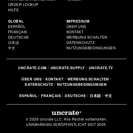
ORDER LOOKUP
HILFE
GLOBAL
IMPRESSUM
ESPAÑOL
ÜBER UNS
FRANÇAIS
KONTAKT
DEUTSCHE
WERBUNG SCHALTEN
日本語
DATENSCHUTZ
中文
NUTZUNGSBEDINGUNGEN
UNCRATE.COM
UNCRATE.SUPPLY
UNCRATE.TV
ÜBER UNS
KONTAKT
WERBUNG SCHALTEN
DATENSCHUTZ
NUTZUNGSBEDINGUNGEN
ESPAÑOL
FRANÇAIS
DEUTSCHE
日本語
中文
© 2026 Uncrate LLC. Alle Rechte vorbehalten.
UNABHÄNGIG VERÖFFENTLICHT SEIT 2005.