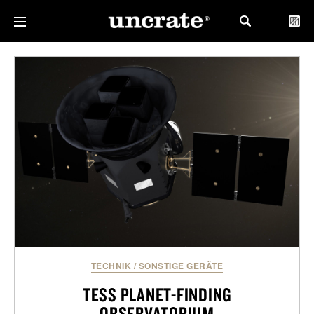
TECHNIK
/
SONSTIGE GERÄTE
TESS PLANET-FINDING
OBSERVATORIUM