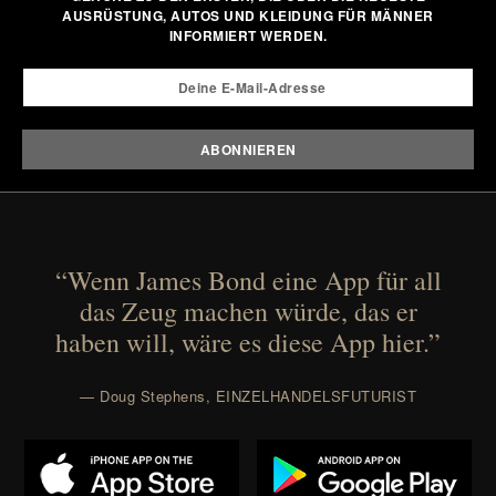
AUSRÜSTUNG, AUTOS UND KLEIDUNG FÜR MÄNNER
your rotation, proving that comfort and polish can
INFORMIERT WERDEN.
coexist.
Presented by Collars & Co.
“Wenn James Bond eine App für all
das Zeug machen würde, das er
haben will, wäre es diese App hier.”
— Doug Stephens, EINZELHANDELSFUTURIST