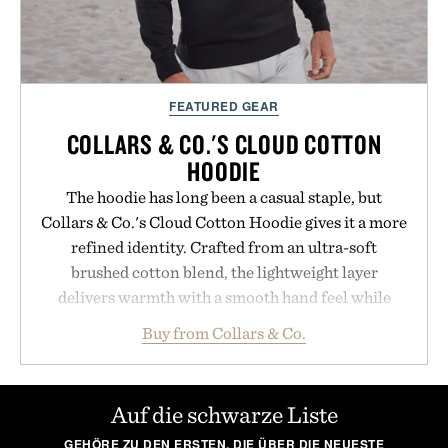
FEATURED GEAR
COLLARS & CO.'S CLOUD COTTON
HOODIE
The hoodie has long been a casual staple, but
Collars & Co.'s Cloud Cotton Hoodie gives it a more
refined identity. Crafted from an ultra-soft
brushed cotton blend, the lightweight layer
delivers warmth with a smooth hand feel while
maintaining a relaxed fit that never looks
Buy from Collars & Co.
oversized. Ribbed cuffs and hem, a cleaner
silhouette, and an elevated finish make it just as
appropriate for travel and weekend dinners as it is
Auf die schwarze Liste
for off-duty afternoons. It's the kind of everyday
GEHÖRE ZU DEN ERSTEN, DIE ÜBER DIE NEUESTE
essential that quietly replaces every other hoodie in