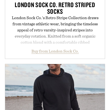
LONDON SOCK CO. RETRO STRIPED
SOCKS
London Sock Co.'s Retro Stripe Collection draws
from vintage athletic wear, bringing the timeless
appeal of retro varsity-inspired stripes into
everyday rotation. Knitted from a soft organic
cotton blend with a comfortable ribbed
construction, the mid-calf socks strike the balance
Buy from London Sock Co.
between nostalgic sport styling and modern
versatility. Their understated design pairs just as
naturally with broken-in denim and suede
sneakers as it does with loafers, chinos, or
weekend shorts. Produced using carbon-free
manufacturing and hand-finished for a refined
feel, the Retro Stripe Collection is the finishing
touch to a great outfit.
Presented by London Sock Co.