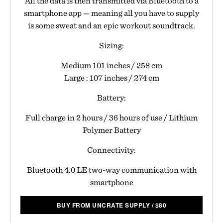
All the data is then transmitted via Bluetooth to a
smartphone app — meaning all you have to supply
is some sweat and an epic workout soundtrack.
Sizing:
Medium 101 inches / 258 cm
Large : 107 inches / 274 cm
Battery:
Full charge in 2 hours / 36 hours of use / Lithium
Polymer Battery
Connectivity:
Bluetooth 4.0 LE two-way communication with
smartphone
BUY FROM UNCRATE SUPPLY
/
$
80