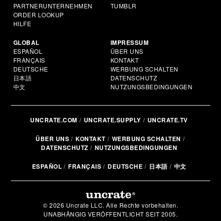
PARTNERUNTERNEHMEN
TUMBLR
ORDER LOOKUP
HILFE
GLOBAL
IMPRESSUM
ESPAÑOL
ÜBER UNS
FRANÇAIS
KONTAKT
DEUTSCHE
WERBUNG SCHALTEN
日本語
DATENSCHUTZ
中文
NUTZUNGSBEDINGUNGEN
UNCRATE.COM
UNCRATE.SUPPLY
UNCRATE.TV
ÜBER UNS
KONTAKT
WERBUNG SCHALTEN
DATENSCHUTZ
NUTZUNGSBEDINGUNGEN
ESPAÑOL
FRANÇAIS
DEUTSCHE
日本語
中文
© 2026 Uncrate LLC. Alle Rechte vorbehalten.
UNABHÄNGIG VERÖFFENTLICHT SEIT 2005.