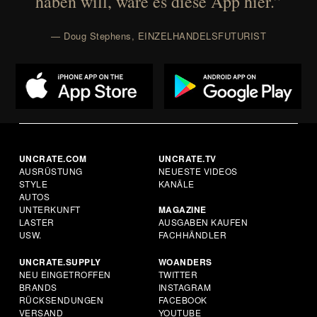
haben will, wäre es diese App hier.”
— Doug Stephens, EINZELHANDELSFUTURIST
UNCRATE.COM
UNCRATE.TV
AUSRÜSTUNG
NEUESTE VIDEOS
STYLE
KANÄLE
AUTOS
UNTERKUNFT
MAGAZINE
LASTER
AUSGABEN KAUFEN
USW.
FACHHÄNDLER
UNCRATE.SUPPLY
WOANDERS
NEU EINGETROFFEN
TWITTER
BRANDS
INSTAGRAM
RÜCKSENDUNGEN
FACEBOOK
VERSAND
YOUTUBE