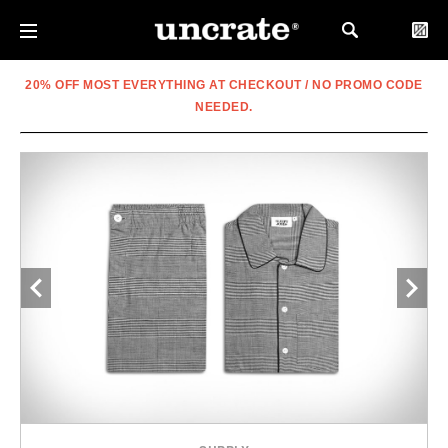
20% OFF MOST EVERYTHING AT CHECKOUT / NO PROMO CODE
NEEDED.