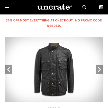
20% OFF MOST EVERYTHING AT CHECKOUT / NO PROMO CODE
NEEDED.