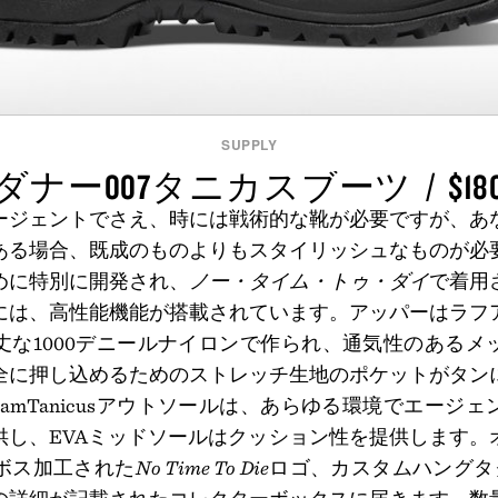
SUPPLY
ダナー007タニカスブーツ / $18
ージェントでさえ、時には戦術的な靴が必要ですが、あ
ある場合、既成のものよりもスタイリッシュなものが必
めに特別に開発され、
ノー・タイム・トゥ・ダイ
で着用
には、高性能機能が搭載されています。アッパーはラフ
丈な1000デニールナイロンで作られ、通気性のあるメ
全に押し込めるためのストレッチ生地のポケットがタン
ibramTanicusアウトソールは、あらゆる環境でエージ
供し、EVAミッドソールはクッション性を提供します。
ボス加工された
No Time To Die
ロゴ、カスタムハングタグ