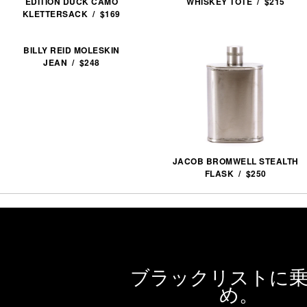
EDITION DUCK CAMO
WHISKEY TOTE / $215
KLETTERSACK / $169
BILLY REID MOLESKIN
JEAN / $248
JACOB BROMWELL STEALTH
FLASK / $250
ブラックリストに
め。