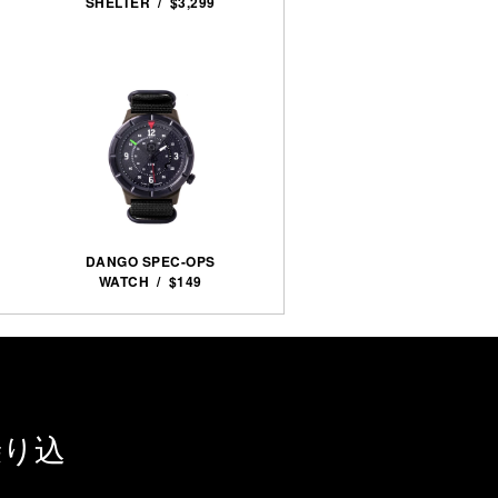
SHELTER / $3,299
DANGO SPEC-OPS
WATCH / $149
乗り込