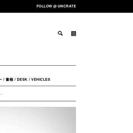
FOLLOW
@
UNCRATE
ー
/
書籍
/
DESK
/
VEHICLES
.