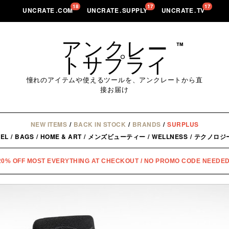
18
17
17
UNCRATE
.
COM
UNCRATE
.
SUPPLY
UNCRATE
.
TV
アンクレー
™
トサプライ
憧れのアイテムや使えるツールを、アンクレートから直
接お届け
NEW ITEMS
/
BACK IN STOCK
/
BRANDS
/
SURPLUS
EL
/
BAGS
/
HOME & ART
/
メンズビューティー
/
WELLNESS
/
テクノロジ
20% OFF MOST EVERYTHING AT CHECKOUT / NO PROMO CODE NEEDED