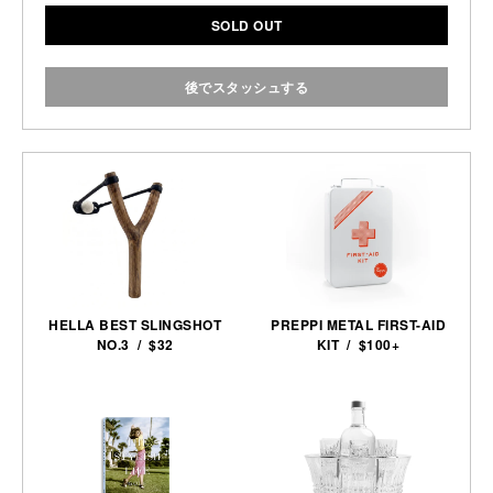
SOLD OUT
後でスタッシュする
HELLA BEST SLINGSHOT
PREPPI METAL FIRST-AID
NO.3 / $32
KIT / $100+