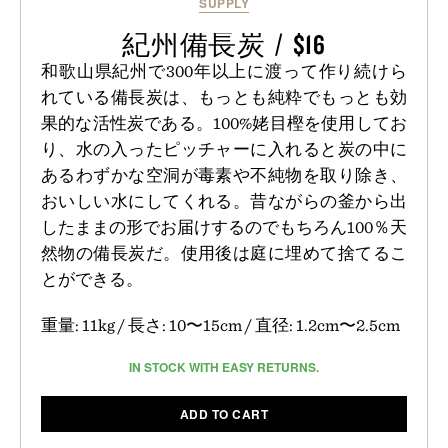
SUPPLY
紀州備長炭 / $16
和歌山県紀州で300年以上に渡って作り続けら
れている備長炭は、もっとも純粋でもっとも効
果的な活性炭である。100%姥目樫を使用してお
り、水の入ったピッチャーに入れると炭の中に
あるわずかな空洞が毒素や不純物を取り除き、
おいしい水にしてくれる。昔ながらの釜から出
したままの形でお届けするのでもちろん100％天
然物の備長炭だ。使用後は庭に埋めて捨てるこ
とができる。
重量: 11kg / 長さ: 10〜15cm / 直径: 1.2cm〜2.5cm
IN STOCK WITH EASY RETURNS.
ADD TO CART