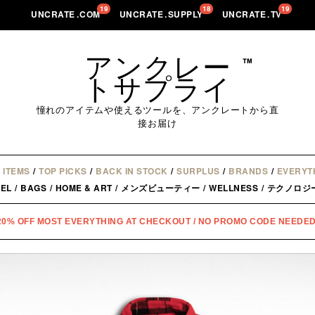
19
18
19
UNCRATE
.
COM
UNCRATE
.
SUPPLY
UNCRATE
.
TV
アンクレー
™
トサプライ
憧れのアイテムや使えるツールを、アンクレートから直
接お届け
 ITEMS
/
TOP PICKS
/
BACK IN STOCK
/
SURPLUS
/
BRANDS
/
EVERYT
EL
/
BAGS
/
HOME & ART
/
メンズビューティー
/
WELLNESS
/
テクノロジ
20% OFF MOST EVERYTHING AT CHECKOUT / NO PROMO CODE NEEDED