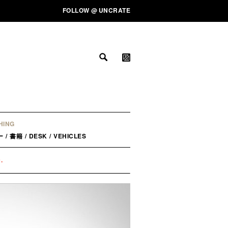
FOLLOW
@
UNCRATE
HING
ー
/
書籍
/
DESK
/
VEHICLES
.