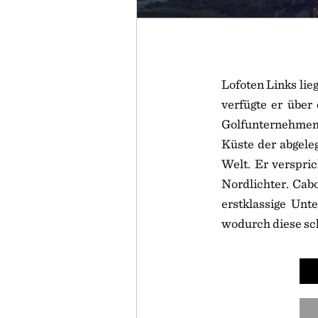
Lofoten Links lie
verfügte er über
Golfunternehmens 
Küste der abgele
Welt. Er verspr
Nordlichter. Cabo
erstklassige Unt
wodurch diese sch