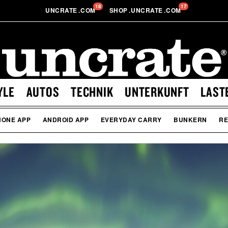
18
17
UNCRATE
.
COM
SHOP
.
UNCRATE
.
COM
YLE
AUTOS
TECHNIK
UNTERKUNFT
LAST
HONE APP
ANDROID APP
EVERYDAY CARRY
BUNKERN
RE