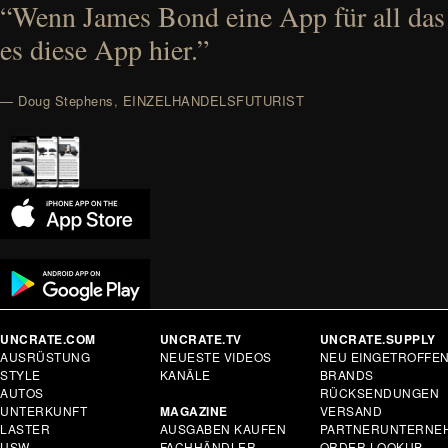
“Wenn James Bond eine App für all das
es diese App hier.”
— Doug Stephens, EINZELHANDELSFUTURIST
UNCRATE.COM
UNCRATE.TV
UNCRATE.SUPPLY
AUSRÜSTUNG
NEUESTE VIDEOS
NEU EINGETROFFE
STYLE
KANÄLE
BRANDS
AUTOS
RÜCKSENDUNGEN
UNTERKUNFT
MAGAZINE
VERSAND
LASTER
AUSGABEN KAUFEN
PARTNERUNTERNE
USW.
FACHHÄNDLER
ORDER LOOKUP