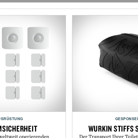
USRÜSTUNG
GESPONSE
MSICHERHEIT
WURKIN STIFFS 
 weltweit operierenden
Der Transport Ihrer Toile