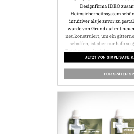
Designfirma IDEO zusam
Heimsicherheitssystem schöne
intuitiver als je zuvor zu gest
wurde von Grund auf mit neu
neu konstruiert, um ein gittern
schaffen, ist aber nur halb so 
Reichweite. Auch ist es um fünf
JETZT VON SIMPLISAFE 
schneller und hat ein weiches,
Keypad, das mit nur einer Berü
System lässt sich kinderleich
FÜR SPÄTER S
Minuten einrichten, ohne Löc
komplizierte Verkabelung
Werkzeugkästen durch die Geg
Außerdem wird es zum gleich
angeboten, der Simplisafe zum 
Heimsicherheitsunternehmen
Präsentiert von 