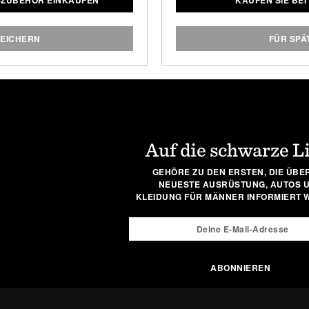
-ZUBEHÖR EINKAUFEN
KAUFEN SIE BE
oisturizer
in Behältern im
Kappe mit hohem Profil i
ie den Stauraum in Ihrem
verleiht Ihrem lässigen 
bei gut aussehen.
PEICHERN
FÜR SPÄ
Auf die schwarze L
GEHÖRE ZU DEN ERSTEN, DIE ÜBER
NEUESTE AUSRÜSTUNG, AUTOS 
KLEIDUNG FÜR MÄNNER INFORMIERT 