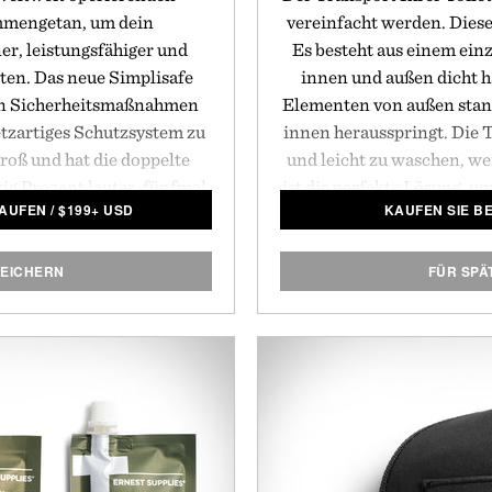
mengetan, um dein
vereinfacht werden. Diese
r, leistungsfähiger und
Es besteht aus einem einz
alten. Das neue Simplisafe
innen und außen dicht hä
en Sicherheitsmaßnahmen
Elementen von außen stand
etzartiges Schutzsystem zu
innen herausspringt. Die 
groß und hat die doppelte
und leicht zu waschen, we
zig Prozent lauter, fünfmal
ist die perfekte Lösung, u
KAUFEN
/
$
199+ USD
KAUFEN SIE BE
 geschmeidiges kabelloses
der Reise organisier
hrung aktiviert wird. Das
Präsentiert 
t innerhalb von ein paar
PEICHERN
FÜR SPÄ
her in die Wand bohren,
en durchführen oder
end schleppen zu müssen.
en revolutionären Preis
am schnellsten wachsenden
 der USA gemacht hat.
SimpliSafe.