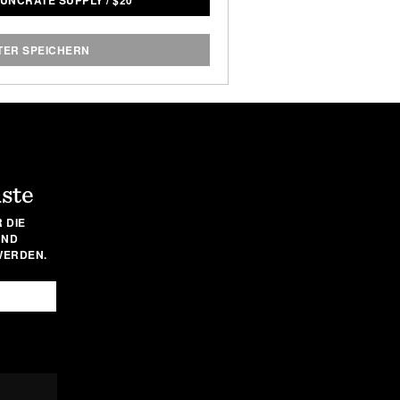
I UNCRATE SUPPLY
/
$
20
st leicht und atmungsaktiv und
Look einen nostalgischen Touch.
TER SPEICHERN
iste
 DIE
UND
WERDEN.