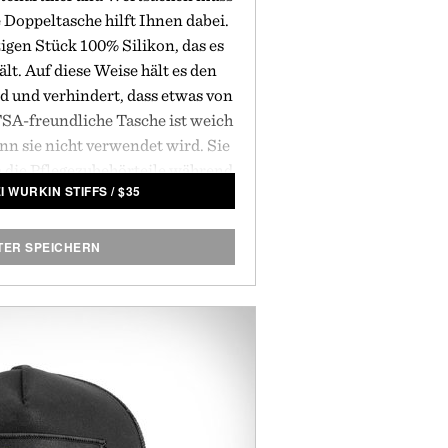
 Doppeltasche hilft Ihnen dabei.
igen Stück 100% Silikon, das es
lt. Auf diese Weise hält es den
 und verhindert, dass etwas von
TSA-freundliche Tasche ist weich
nn sie nicht verwendet wird. Sie
m die Pflegezubehörteile während
I WURKIN STIFFS
/
$
35
t und sicher aufzubewahren.
von Wurkin Stiffs.
TER SPEICHERN