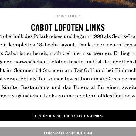
REISE
/
ORTE
CABOT LOFOTEN LINKS
gt oberhalb des Polarkreises und begann 1998 als Sechs-Lo
 ein komplettes 18-Loch-Layout. Dank einer neuen Inves
Cabot ist er bereit, noch viel mehr zu werden. Er liegt a
genen norwegischen Lofoten-Inseln und ist der nördlichst
icht im Sommer 24 Stunden am Tag Golf und bei Einbru
t verspricht als Teil seiner Investition ein größeres per
erkünfte, Restaurants und das Potenzial für einen zweit
wer zugänglichen Links zu einer echten Golfdestination w
BESUCHEN SIE DIE LOFOTEN-LINKS
FÜR SPÄTER SPEICHERN