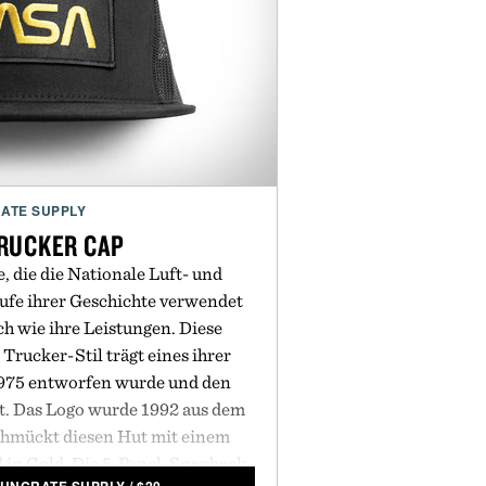
ATE SUPPLY
RUCKER CAP
 die die Nationale Luft- und
fe ihrer Geschichte verwendet
sch wie ihre Leistungen. Diese
rucker-Stil trägt eines ihrer
1975 entworfen wurde und den
. Das Logo wurde 1992 aus dem
chmückt diesen Hut mit einem
d in Gold. Die 5-Panel-Snapback-