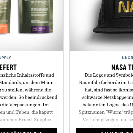
UPPLY
UNCR
IEFERT
NASA T
nzliche Inhaltsstoffe und
Die Logos und Symbole,
e Standards, um dem Mann
Raumfahrtbehörde im Lau
 zu stellen, während die
hat, sind fast so ikoni
t werden. So beeindruckend
schwarze Netzkappe im T
h die Verpackungen. Im
bekannten Logos, das 
en und Tuben, die kaputt
Spitznamen "Wurm" trägt
 kommen Ernest Supplies
Verkehr gezogen und s
chmittel
,
Cooling Shave
aufgestickten Aufbügelbil