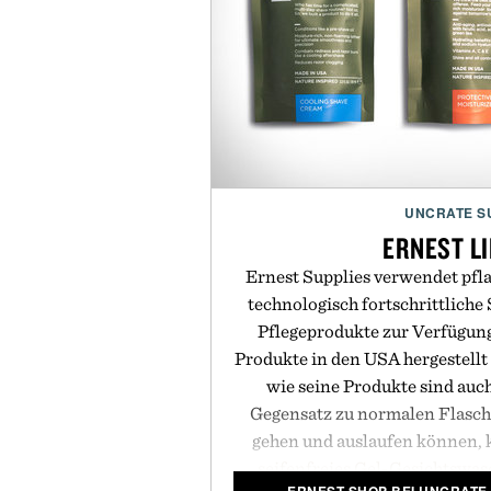
UNCRATE S
ERNEST L
Ernest Supplies verwendet pfla
technologisch fortschrittlich
Pflegeprodukte zur Verfügung
Produkte in den USA hergestell
wie seine Produkte sind auc
Gegensatz zu normalen Flasch
gehen und auslaufen können,
seifenfreies Gel-Gesichtswas